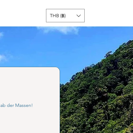
THB (฿)
nab der Massen!