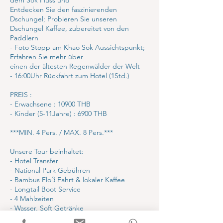
dem Sok Fluss und
Entdecken Sie den faszinierenden
Dschungel; Probieren Sie unseren
Dschungel Kaffee, zubereitet von den
Paddlern
- Foto Stopp am Khao Sok Aussichtspunkt;
Erfahren Sie mehr über
einen der ältesten Regenwälder der Welt
- 16:00Uhr Rückfahrt zum Hotel (1Std.)
PREIS :
- Erwachsene : 10900 THB
- Kinder (5-11Jahre) : 6900 THB
***MIN. 4 Pers. / MAX. 8 Pers.***
Unsere Tour beinhaltet:
- Hotel Transfer
- National Park Gebühren
- Bambus Floß Fahrt & lokaler Kaffee
- Longtail Boot Service
- 4 Mahlzeiten
- Wasser, Soft Getränke
- klimatisierte Unterkunft