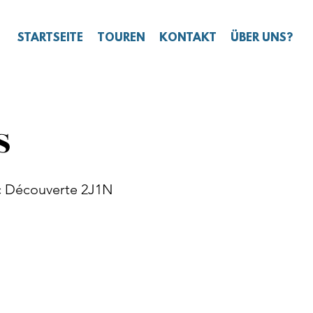
STARTSEITE
TOUREN
KONTAKT
ÜBER UNS?
S
c Découverte 2J1N