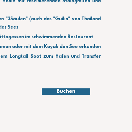
 Höhle mit faszinierenden Stalagmiten und 
 "3Säulen" (auch das "Guilin" von Thailand 
es Sees 
 Mittagessen im schwimmenden Restaurant
immen oder mit dem Kayak den See erkunden
em Longtail Boot zum Hafen und Transfer 
Buchen