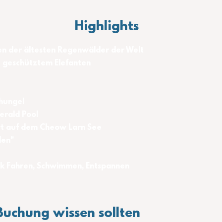
Highlights
en der ältesten Regenwälder der Welt
e geschütztem Elefanten
t
hungel
erald Pool
rt auf dem Cheow Larn See
len"
ak Fahren, Schwimmen, Entspannen
Buchung wissen sollten