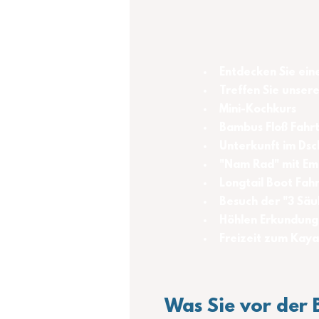
Entdecken Sie ein
Treffen Sie unser
Mini-Kochkurs
Bambus Floß Fahr
Unterkunft im Dsc
"Nam Rad" mit Em
Longtail Boot Fah
Besuch der "3 Säu
Höhlen Erkundung
Freizeit zum Kay
Was Sie vor der 