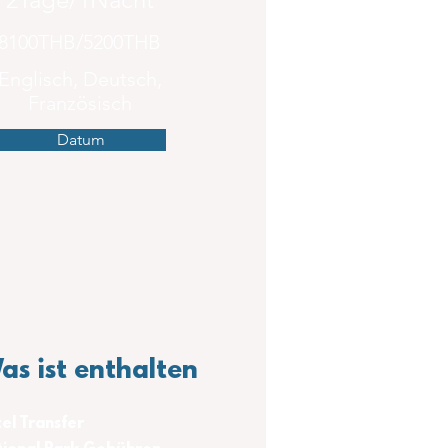
8100THB/5200THB
Englisch, Deutsch,
Französisch
Datum
as ist enthalten
el Transfer