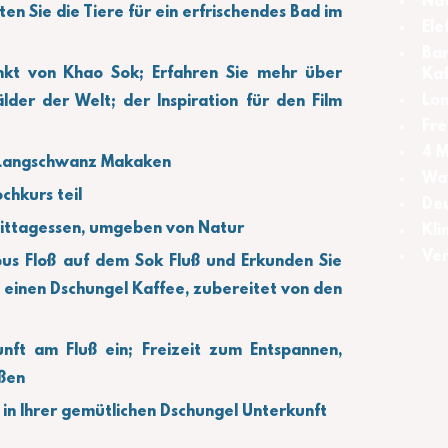
Nat
en Sie die Tiere für ein erfrischendes Bad im 
Ele
Bam
kt von Khao Sok; Erfahren Sie mehr über 
Ka
Lon
der der Welt; der Inspiration für den Film 
Fre
4 M
 Langschwanz Makaken
Was
chkurs teil
Deu
 Mittagessen, umgeben von Natur
Kli
Ver
us Floß auf dem Sok Fluß und Erkunden Sie 
 einen Dschungel Kaffee, zubereitet von den 
nft am Fluß ein; Freizeit zum Entspannen, 
ßen
n Ihrer gemütlichen Dschungel Unterkunft