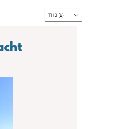
THB (฿)
acht