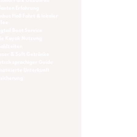
ional Park Gebühren
fanten Erfahrung
bus Floß Fahrt & lokaler 
ffee
gtail Boot Service
ie Kayak Nutzung
ahlzeiten
ser & Soft Getränke
tsch sprachiger Guide
matisierte Unterkunft
sicherung