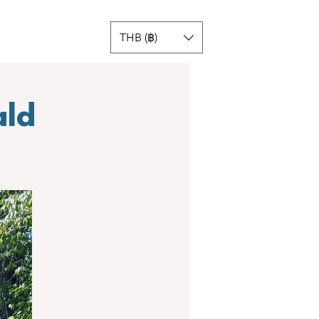
THB (฿)
ald