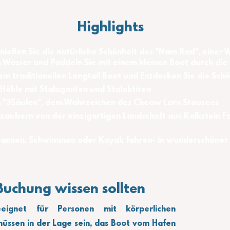
Highlights
ießen Sie die natürliche Schönheit des "Nam Rad", einer 
em Wasser und Paddeln Sie mit einem kleinen Boot durch di
nem traditionellen Longtail Boot und Entdecken Sie die Sch
 Höhle mit Stalagmiten und Stalaktiten
n "3Säulen", dem Wahrzeichen des Cheow Larn Stausees
erzaubern von der einzigartigen Landschaft aus Kalkstein 
spannen, Schwimmen oder Kayak fahren- in wunderschöner
Buchung wissen sollten
eignet für Personen mit körperlichen 
üssen in der Lage sein, das Boot vom Hafen 