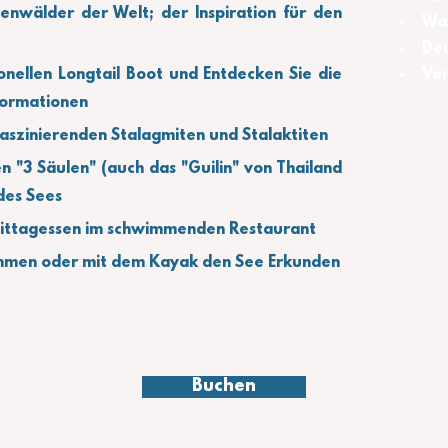
nwälder der Welt; der Inspiration für den 
Was
Deu
onellen Longtail Boot und Entdecken Sie die 
Ver
Formationen 
faszinierenden Stalagmiten und Stalaktiten
"3 Säulen" (auch das "Guilin" von Thailand 
es Sees 
 Mittagessen im schwimmenden Restaurant
immen oder mit dem Kayak den See Erkunden
Buchen