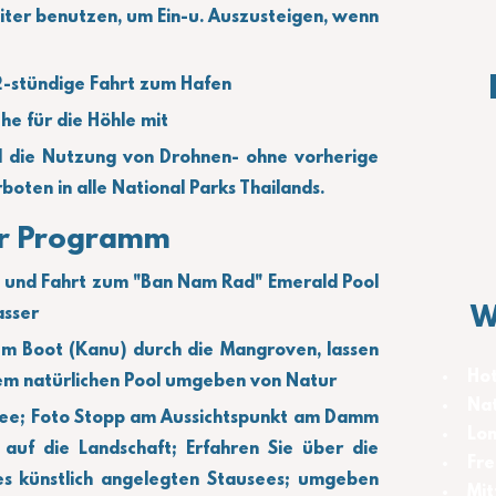
iter benutzen, um Ein-u. Auszusteigen, wenn 
 2-stündige Fahrt zum Hafen
he für die Höhle mit
 die Nutzung von Drohnen- ohne vorherige 
rboten in alle National Parks Thailands.
r Programm
 und Fahrt zum "Ban Nam Rad" Emerald Pool 
W
asser 
em Boot (Kanu) durch die Mangroven, lassen 
Hot
sem natürlichen Pool umgeben von Natur
Nat
ee; Foto Stopp am Aussichtspunkt am Damm 
Lon
auf die Landschaft; Erfahren Sie über die 
Fre
s künstlich angelegten Stausees; umgeben 
Mit