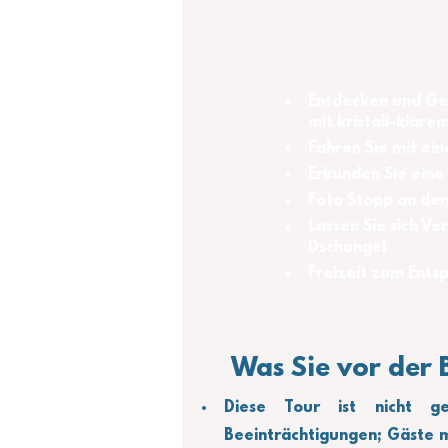
Entdecken und Gen
mit kristall-klar
Fahren Sie mit ei
Erkunden Sie eine
Foto Stopp an de
Lassen Sie sich V
Dschungel
Freizeit zum Ent
Was Sie vor der 
Diese Tour ist nicht ge
Beeinträchtigungen; Gäste m