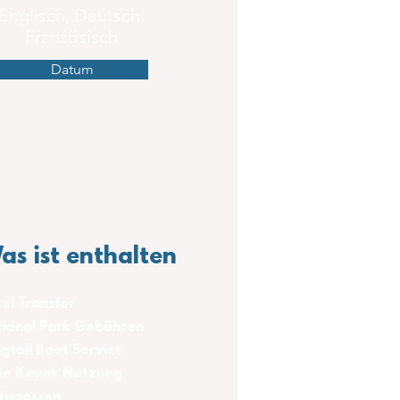
Englisch, Deutsch,
Französisch
Datum
as ist enthalten
el Transfer
ional Park Gebühren
gtail Boot Service
ie Kayak Nutzung
tagessen