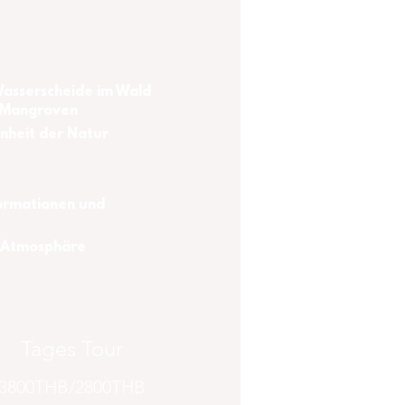
Wasserscheide im Wald 
e Mangroven
önheit der Natur
Formationen und 
 Atmosphäre 
Tages Tour
3800THB/2800THB