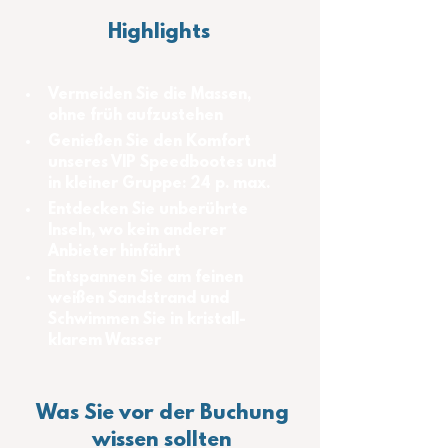
Highlights
Vermeiden Sie die Massen, 
ohne früh aufzustehen
Genießen Sie den Komfort 
unseres VIP Speedbootes und 
in kleiner Gruppe: 24 p. max.
Entdecken Sie unberührte 
Inseln, wo kein anderer 
Anbieter hinfährt
Entspannen Sie am feinen 
weißen Sandstrand und 
Schwimmen Sie in kristall-
klarem Wasser
Was Sie vor der Buchung
wissen sollten