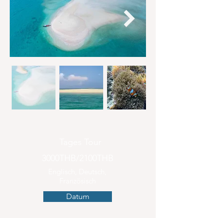
Tages Tour
3000THB/2100THB
Englisch, Deutsch,
Französisch
Datum