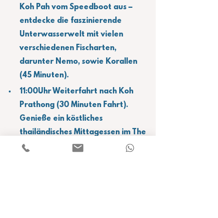
Koh Pah vom Speedboot aus – 
entdecke die faszinierende 
Unterwasserwelt mit vielen 
verschiedenen Fischarten, 
darunter Nemo, sowie Korallen 
(45 Minuten).
11:00Uhr Weiterfahrt nach Koh 
Prathong (30 Minuten Fahrt). 
Genieße ein köstliches 
thailändisches Mittagessen im The 
Moken Eco Village Restaurant. 
Danach hast du Zeit für dich: zum 
Entspannen, Schwimmen oder 
Kajakfahren vom Strand aus (3 
Stunden).
14:00Uhr Auf dem Weg zurück 