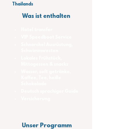
Thailands
Was ist enthalten
Hotel transfer
VIP Speedboot Service
Schnorchel Ausrüstung, 
Schwimmwesten
Lokales Frühstück, 
Mittagessen & snacks
Wasser, soft getränke, 
Kaffee, Tee, heiße 
Schokolade
Deutsch sprachiger Guide
Versicherung
Unser Programm