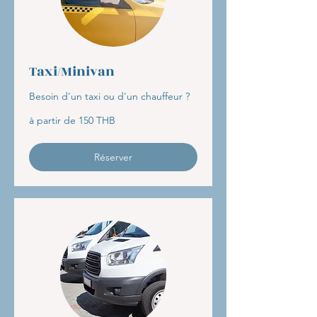
Taxi/Minivan
Besoin d'un taxi ou d'un chauffeur ?
à
à partir de 150 THB
partir
de
150
THB
Réserver