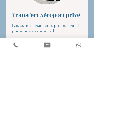
Transfert Aéroport privé
Laissez nos chauffeurs professionnels
prendre soin de vous !
À
À partir de 1 400 THB
partir
de
1 400
bahts
thaïlandais
Réserver
+66(0)933173175