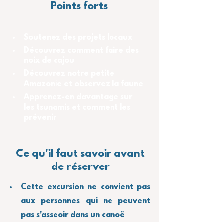
Points forts
Soutenez des projets locaux
Découvrez comment faire des 
noix de cajou
Découvrez notre petite 
Amazonie et observez la faune
Apprenez-en davantage sur 
les tsunamis et comment les 
prévenir
Ce qu'il faut savoir avant
de réserver
Cette excursion ne convient pas 
aux personnes qui ne peuvent 
pas s'asseoir dans un canoë