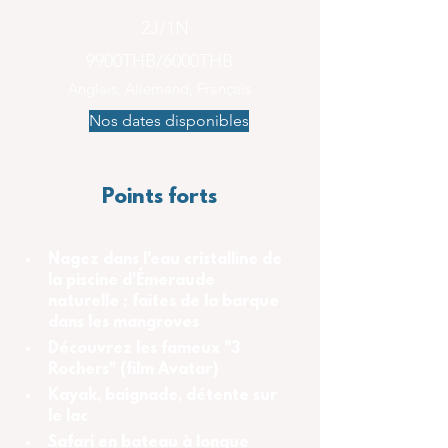
2J/1N
9900THB/6000THB
Anglais, Allemand, Français
Nos dates disponibles
Points forts
Nagez dans l'eau cristalline de 
la piscine d'Émeraude 
naturelle ; faites de la barque 
dans les mangroves
Découvrez les fameux "3 
Rochers" (film Avatar)
Kayak, baignade, détente sur 
le lac
Safari en bateau à longue 