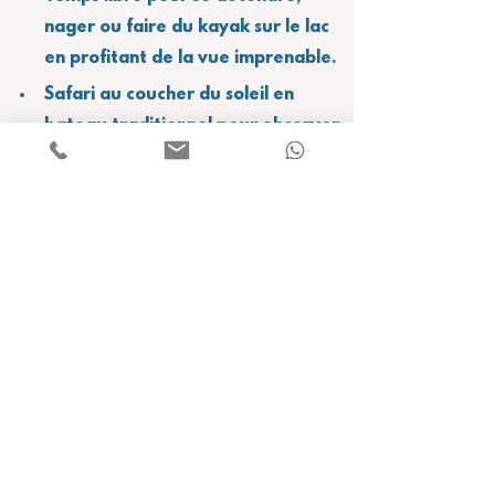
nager ou faire du kayak sur le lac 
en profitant de la vue imprenable.
Safari au coucher du soleil en 
bateau traditionnel pour observer 
les animaux sauvages venant 
s'abreuvoir à la tombée du jour
Dîner & Nuit dans votre bungalow 
flottant
JOUR 2
06h00 Admirez le lever du soleil 
depuis votre bungalow flottant, 
en profitant de la vue imprenable 
entouré par la jungle et les 
montagnes de calcaire