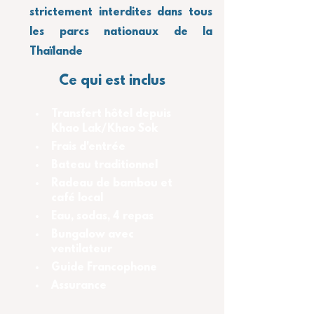
strictement interdites dans tous 
les parcs nationaux de la 
Thaïlande
Ce qui est inclus
Transfert hôtel depuis 
Khao Lak/Khao Sok
Frais d'entrée
Bateau traditionnel
Radeau de bambou et 
café local
Eau, sodas, 4 repas
Bungalow avec 
ventilateur
Guide Francophone
Assurance