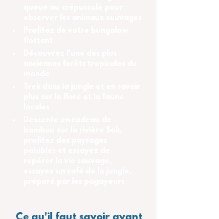
queue au crépuscule pour 
observer les animaux sauvages
Profitez de votre bungalow 
flottant
Découvrez l'une des plus 
anciennes forêts tropicales du 
monde
Trek dans la jungle et en savoir 
plus sur la flore et la faune 
locales
Descente en radeau de 
bambou sur la rivière Sok, 
profitez des paysages 
paisibles et essayez de 
repérer la vie sauvage, 
essayez un café de la jungle, 
préparé par les pagayeurs
Ce qu'il faut savoir avant