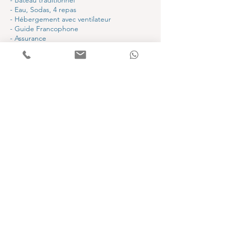
- Bateau traditionnel
- Eau, Sodas, 4 repas
- Hébergement avec ventilateur
- Guide Francophone
- Assurance
Quoi apporter :
- Chapeau, crème solaire
- Spray anti-moustique
- Maillot de bain, serviette
- Chaussures pour la randonnée
- Nécessaire de toilette
- Vêtements de rechange
Book now!