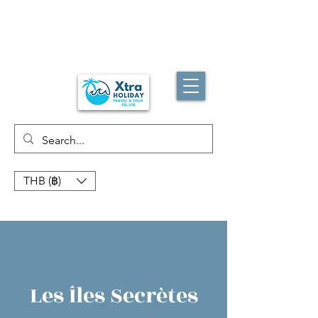
THB (฿)
Les Îles Secrètes