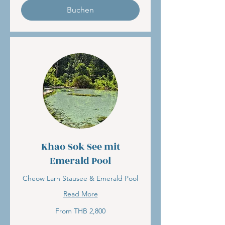
Buchen
Khao Sok See mit
Emerald Pool
Cheow Larn Stausee & Emerald Pool
Read More
From
From THB 2,800
2,800
Thai
baht