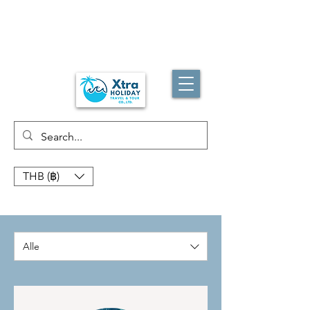
THB (฿)
Alle