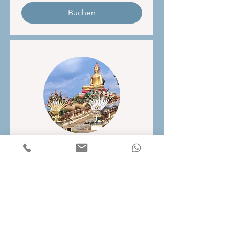
Buchen
Tempel und Takuapa
Sonntags Markt
Erfahren Sie mehr über den
Buddhismus und Erleben Sie einen
einheimischen Markt!
Read More