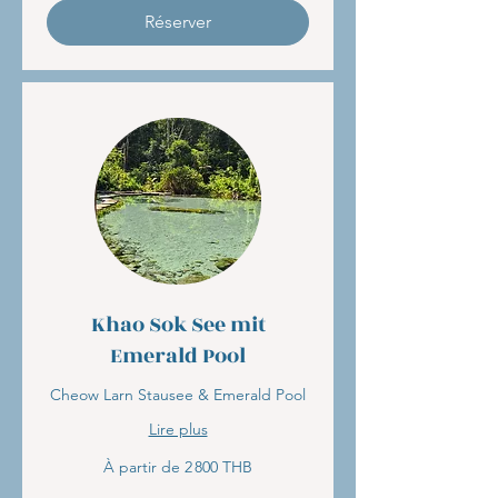
bahts
thaïlandais
Réserver
Khao Sok See mit
Emerald Pool
Cheow Larn Stausee & Emerald Pool
Lire plus
À
À partir de 2 800 THB
partir
de
2 800