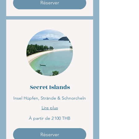
thaïlandais
Réserver
Secret Islands
Insel Hüpfen, Strände & Schnorcheln
Lire plus
À
À partir de 2 100 THB
partir
de
2 100
bahts
thaïlandais
Réserver