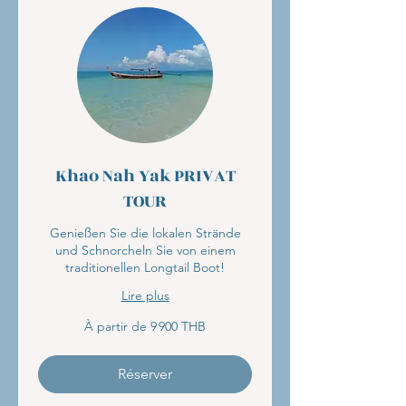
Khao Nah Yak PRIVAT
TOUR
Genießen Sie die lokalen Strände
und Schnorcheln Sie von einem
traditionellen Longtail Boot!
Lire plus
À
À partir de 9 900 THB
partir
de
9 900
bahts
thaïlandais
Réserver