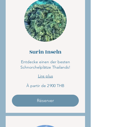
Surin Inseln
Entdecke einen der besten
Schnorchelplätze Thailands!
Lire plus
À
À partir de 2 900 THB
partir
de
2 900
bahts
thaïlandais
Réserver