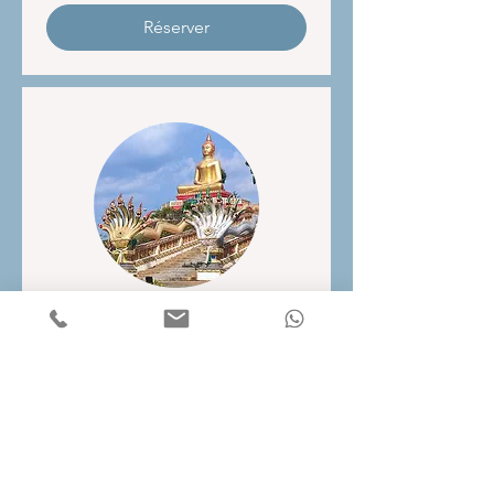
bahts
thaïlandais
Réserver
Tempel und Takuapa
Sonntags Markt
Erfahren Sie mehr über den
Buddhismus und Erleben Sie einen
einheimischen Markt!
Lire plus