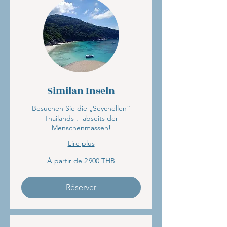
Similan Inseln
Besuchen Sie die „Seychellen“
Thailands .- abseits der
Menschenmassen!
Lire plus
À
À partir de 2 900 THB
partir
de
2 900
bahts
thaïlandais
Réserver